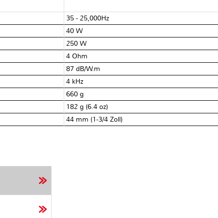
35 - 25,000Hz
40 W
250 W
4 Ohm
87 dB/W.m
4 kHz
660 g
182 g (6.4 oz)
44 mm (1-3/4 Zoll)