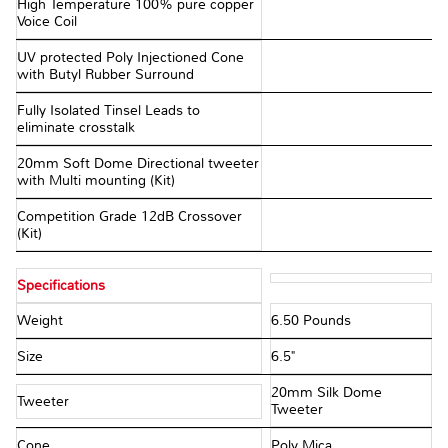
High Temperature 100% pure copper
Voice Coil
UV protected Poly Injectioned Cone
with Butyl Rubber Surround
Fully Isolated Tinsel Leads to
eliminate crosstalk
20mm Soft Dome Directional tweeter
with Multi mounting (Kit)
Competition Grade 12dB Crossover
(Kit)
Specifications
Weight
6.50 Pounds
Size
6.5"
20mm Silk Dome
Tweeter
Tweeter
Cone
Poly Mica