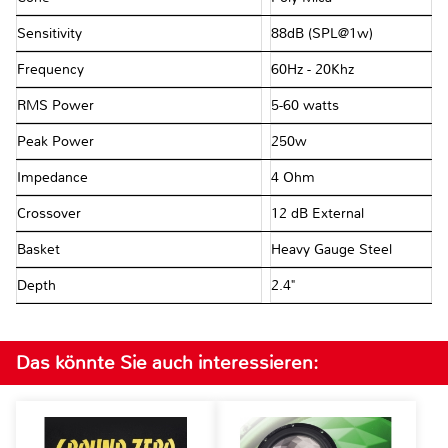
Sensitivity
88dB (SPL@1w)
Frequency
60Hz - 20Khz
RMS Power
5-60 watts
Peak Power
250w
Impedance
4 Ohm
Crossover
12 dB External
Basket
Heavy Gauge Steel
Depth
2.4"
Das könnte Sie auch interessieren: