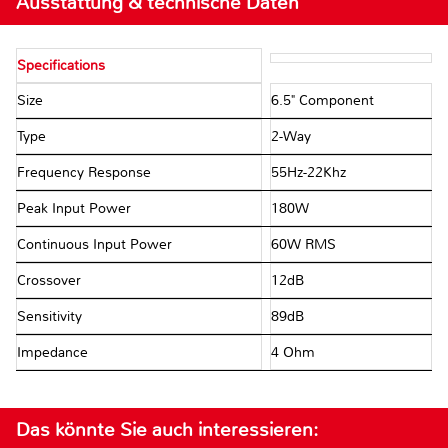
Ausstattung & technische Daten
Specifications
Size
6.5" Component
Type
2-Way
Frequency Response
55Hz-22Khz
Peak Input Power
180W
Continuous Input Power
60W RMS
Crossover
12dB
Sensitivity
89dB
Impedance
4 Ohm
Das könnte Sie auch interessieren: