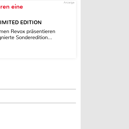
Anzeige
ren eine
– LIMITED EDITION
men Revox präsentieren
nierte Sonderedition...