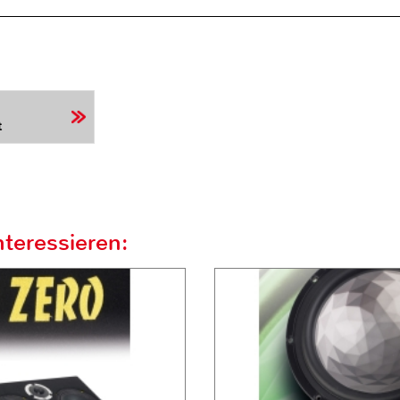
t
teressieren: