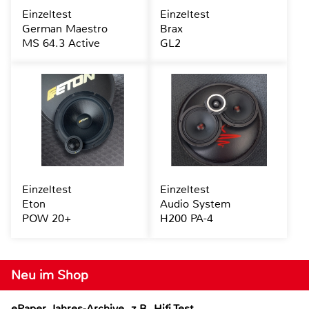
Einzeltest
Einzeltest
German Maestro
Brax
MS 64.3 Active
GL2
Einzeltest
Einzeltest
Eton
Audio System
POW 20+
H200 PA-4
Neu im Shop
ePaper Jahres-Archive, z.B. Hifi Test