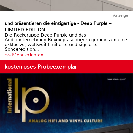
Anzeige
und präsentieren die einzigartige - Deep Purple –
LIMITED EDITION
Die Rockgruppe Deep Purple und das
Audiounternehmen Revox präsentieren gemeinsam eine
exklusive, weltweit limitierte und signierte
Sonderedition...
>> Mehr erfahren
kostenloses Probeexemplar