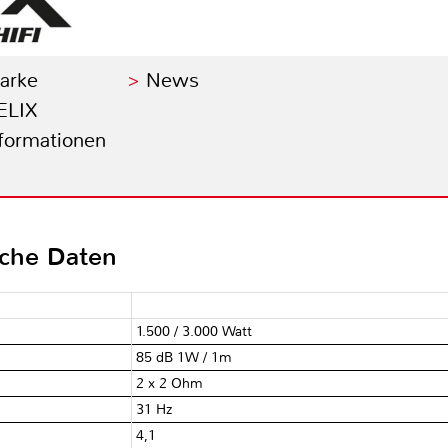
Marke
News
ELIX
nformationen
sche Daten
1.500 / 3.000 Watt
85 dB 1W / 1m
2 x 2 Ohm
31 Hz
4,1