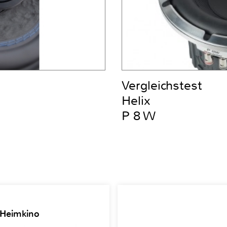
Vergleichstest
Helix
P 8 W
 Heimkino