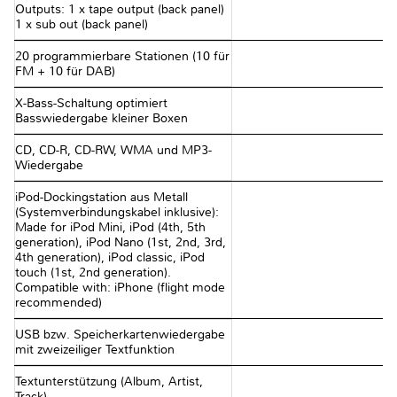
Outputs: 1 x tape output (back panel)
1 x sub out (back panel)
20 programmierbare Stationen (10 für
FM + 10 für DAB)
X-Bass-Schaltung optimiert
Basswiedergabe kleiner Boxen
CD, CD-R, CD-RW, WMA und MP3-
Wiedergabe
iPod-Dockingstation aus Metall
(Systemverbindungskabel inklusive):
Made for iPod Mini, iPod (4th, 5th
generation), iPod Nano (1st, 2nd, 3rd,
4th generation), iPod classic, iPod
touch (1st, 2nd generation).
Compatible with: iPhone (flight mode
recommended)
USB bzw. Speicherkartenwiedergabe
mit zweizeiliger Textfunktion
Textunterstützung (Album, Artist,
Track)