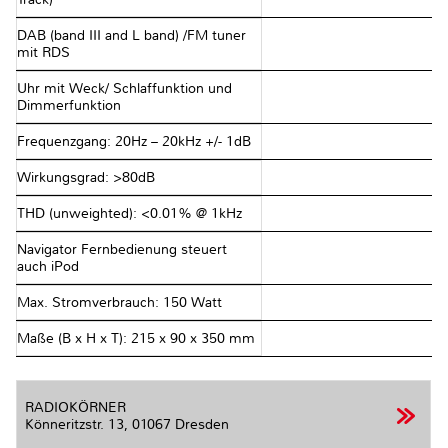
DAB (band III and L band) /FM tuner
mit RDS
Uhr mit Weck/ Schlaffunktion und
Dimmerfunktion
Frequenzgang: 20Hz – 20kHz +/- 1dB
Wirkungsgrad: >80dB
THD (unweighted): <0.01% @ 1kHz
Navigator Fernbedienung steuert
auch iPod
Max. Stromverbrauch: 150 Watt
Maße (B x H x T): 215 x 90 x 350 mm
RADIOKÖRNER
Könneritzstr. 13,
01067 Dresden