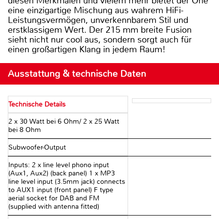
diesen Merkmalen und vielem mehr bietet der One
eine einzigartige Mischung aus wahrem HiFi-
Leistungsvermögen, unverkennbarem Stil und
erstklassigem Wert. Der 215 mm breite Fusion
sieht nicht nur cool aus, sondern sorgt auch für
einen großartigen Klang in jedem Raum!
Ausstattung & technische Daten
Technische Details
2 x 30 Watt bei 6 Ohm/ 2 x 25 Watt
bei 8 Ohm
Subwoofer-Output
Inputs: 2 x line level phono input
(Aux1, Aux2) (back panel) 1 x MP3
line level input (3.5mm jack) connects
to AUX1 input (front panel) F type
aerial socket for DAB and FM
(supplied with antenna fitted)