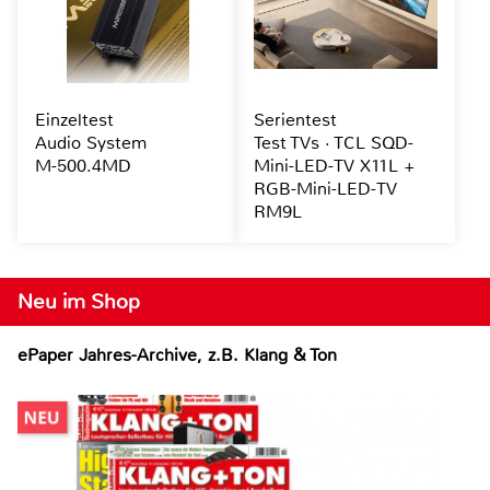
Einzeltest
Serientest
Audio System
Test TVs · TCL SQD-
M-500.4MD
Mini-LED-TV X11L +
RGB-Mini-LED-TV
RM9L
Neu im Shop
ePaper Jahres-Archive, z.B. Klang & Ton