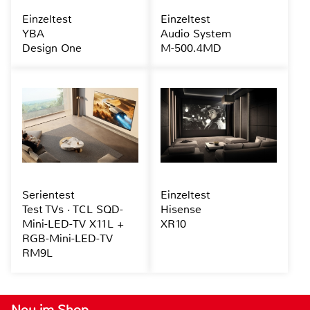
Einzeltest
Einzeltest
YBA
Audio System
Design One
M-500.4MD
Serientest
Einzeltest
Test TVs · TCL SQD-
Hisense
Mini-LED-TV X11L +
XR10
RGB-Mini-LED-TV
RM9L
Neu im Shop