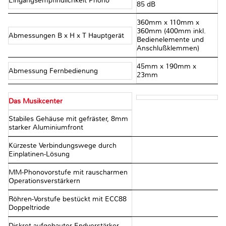
Eingangsempfindlichkeit Phono
85 dB
360mm x 110mm x
360mm (400mm inkl.
Abmessungen B x H x T Hauptgerät
Bedienelemente und
Anschlußklemmen)
45mm x 190mm x
Abmessung Fernbedienung
23mm
Das Musikcenter
Stabiles Gehäuse mit gefräster, 8mm
starker Aluminiumfront
Kürzeste Verbindungswege durch
Einplatinen-Lösung
MM-Phonovorstufe mit rauscharmen
Operationsverstärkern
Röhren-Vorstufe bestückt mit ECC88
Doppeltriode
Diskret aufgebauter Endverstärker