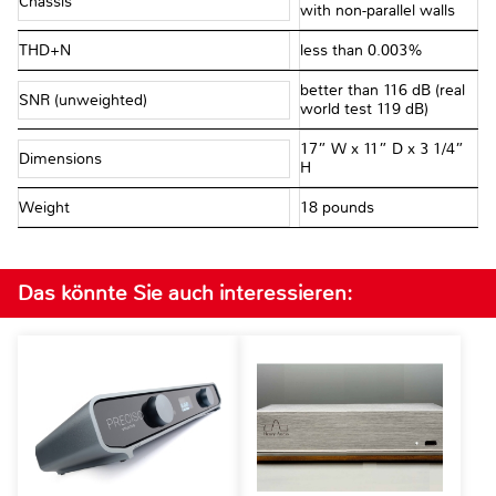
Chassis
with non-parallel walls
THD+N
less than 0.003%
better than 116 dB (real
SNR (unweighted)
world test 119 dB)
17” W x 11” D x 3 1/4”
Dimensions
H
Weight
18 pounds
Das könnte Sie auch interessieren: