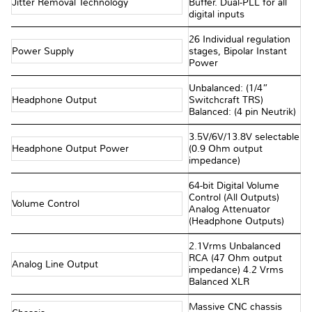
Jitter Removal Technology
Buffer. Dual-PLL for all
digital inputs
26 Individual regulation
Power Supply
stages, Bipolar Instant
Power
Unbalanced: (1/4”
Headphone Output
Switchcraft TRS)
Balanced: (4 pin Neutrik)
3.5V/6V/13.8V selectable
Headphone Output Power
(0.9 Ohm output
impedance)
64-bit Digital Volume
Control (All Outputs)
Volume Control
Analog Attenuator
(Headphone Outputs)
2.1Vrms Unbalanced
RCA (47 Ohm output
Analog Line Output
impedance) 4.2 Vrms
Balanced XLR
Massive CNC chassis