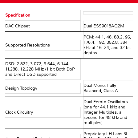
Specification
DAC Chipset
Dual ESS9018AQ2M
PCM: 44.1, 48, 88.2, 96,
176.4, 192, 352.8, 384
Supported Resolutions
kHz at 16, 24, and 32 bit
depths
DSD: 2.822, 3.072, 5.644, 6.144,
11.288, 12.228 MHz /1 bit Both DoP
and Direct DSD supported
Dual Mono, Fully
Design Topology
Balanced, Class A
Dual Femto Oscillators
(one for 44.1 kHz and
Clock Circuitry
Integer Multiples, a
second for 48 kHz and
multiples)
Proprietary LH Labs 3L