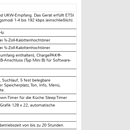
 und UKW-Empfang. Das Gerät erfüllt ETSI
modi 1-4 bis 192 kbps (einschließlich).
Hz.
i ¾-Zoll-Kalottenhochtöner.
i ¾-Zoll-Kalottenhochtöner.
erumfang enthalten), ChargePAK®-
-Anschluss (Typ Mini B) für Software-
, Suchlauf, 5 fest belegbare
r Speicherplatz, Ton, Info, Menü,
te.
own-Timer für die Küche Sleep Timer
 Grafik 128 x 22, automatische
betriebszeit von bis zu 20 Stunden.