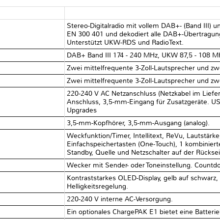
Stereo-Digitalradio mit vollem DAB+- (Band III)
EN 300 401 und dekodiert alle DAB+-Übertragungs
Unterstützt UKW-RDS und RadioText.
DAB+ Band III 174 - 240 MHz, UKW 87,5 - 108 M
Zwei mittelfrequente 3-Zoll-Lautsprecher und zwe
Zwei mittelfrequente 3-Zoll-Lautsprecher und zwe
220-240 V AC Netzanschluss (Netzkabel im Lief
Anschluss, 3,5-mm-Eingang für Zusatzgeräte. USB
Upgrades
3,5-mm-Kopfhörer, 3,5-mm-Ausgang (analog).
Weckfunktion/Timer, Intellitext, ReVu, Lautstärke
Einfachspeichertasten (One-Touch), 1 kombinierte
Standby, Quelle und Netzschalter auf der Rücksei
Wecker mit Sender- oder Toneinstellung. Countd
Kontraststarkes OLED-Display, gelb auf schwarz,
Helligkeitsregelung.
220-240 V interne AC-Versorgung.
Ein optionales ChargePAK E1 bietet eine Batterie