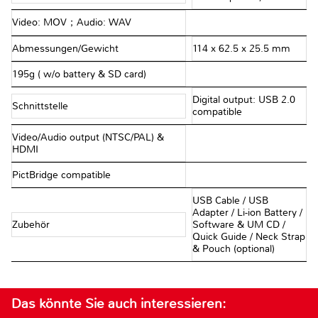
Video: MOV；Audio: WAV
Abmessungen/Gewicht
114 x 62.5 x 25.5 mm
195g ( w/o battery & SD card)
Digital output: USB 2.0
Schnittstelle
compatible
Video/Audio output (NTSC/PAL) &
HDMI
PictBridge compatible
USB Cable / USB
Adapter / Li-ion Battery /
Zubehör
Software & UM CD /
Quick Guide / Neck Strap
& Pouch (optional)
Das könnte Sie auch interessieren: