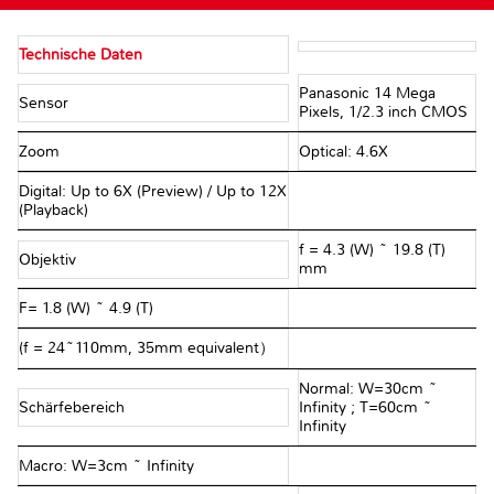
Technische Daten
Panasonic 14 Mega
Sensor
Pixels, 1/2.3 inch CMOS
Zoom
Optical: 4.6X
Digital: Up to 6X (Preview) / Up to 12X
(Playback)
f = 4.3 (W) ~ 19.8 (T)
Objektiv
mm
F= 1.8 (W) ~ 4.9 (T)
(f = 24~110mm, 35mm equivalent）
Normal: W=30cm ~
Schärfebereich
Infinity ; T=60cm ~
Infinity
Macro: W=3cm ~ Infinity