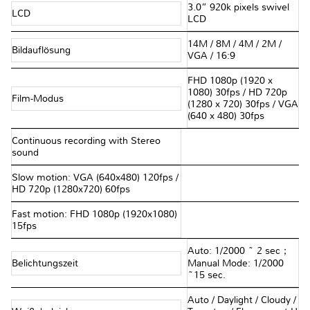
3.0” 920k pixels swivel
LCD
LCD
14M / 8M / 4M / 2M /
Bildauflösung
VGA / 16:9
FHD 1080p (1920 x
1080) 30fps / HD 720p
Film-Modus
(1280 x 720) 30fps / VGA
(640 x 480) 30fps
Continuous recording with Stereo
sound
Slow motion: VGA (640x480) 120fps /
HD 720p (1280x720) 60fps
Fast motion: FHD 1080p (1920x1080)
15fps
Auto: 1/2000 ~ 2 sec；
Belichtungszeit
Manual Mode: 1/2000
~15 sec.
Auto / Daylight / Cloudy /