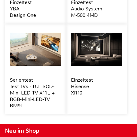
Einzeltest
Einzeltest
YBA
Audio System
Design One
M-500.4MD
Serientest
Einzeltest
Test TVs · TCL SQD-
Hisense
Mini-LED-TV X11L +
XR10
RGB-Mini-LED-TV
RM9L
Neu im Shop