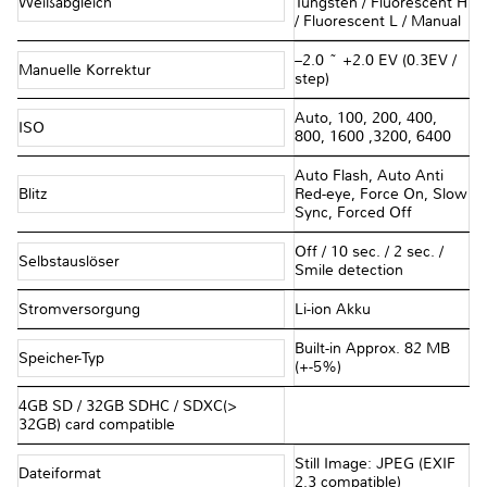
Weißabgleich
Tungsten / Fluorescent H
/ Fluorescent L / Manual
–2.0 ~ +2.0 EV (0.3EV /
Manuelle Korrektur
step)
Auto, 100, 200, 400,
ISO
800, 1600 ,3200, 6400
Auto Flash, Auto Anti
Blitz
Red-eye, Force On, Slow
Sync, Forced Off
Off / 10 sec. / 2 sec. /
Selbstauslöser
Smile detection
Stromversorgung
Li-ion Akku
Built-in Approx. 82 MB
Speicher-Typ
(+-5%)
4GB SD / 32GB SDHC / SDXC(>
32GB) card compatible
Still Image: JPEG (EXIF
Dateiformat
2.3 compatible)