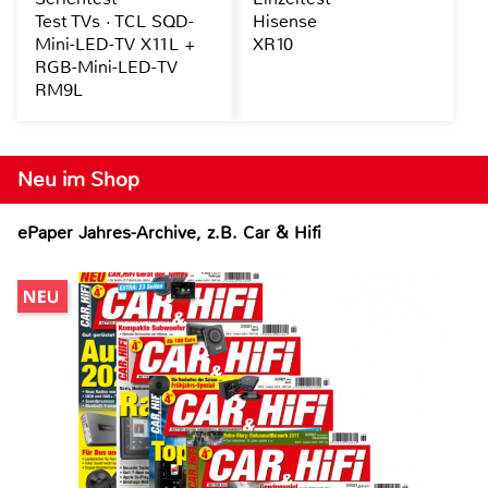
Test TVs · TCL SQD-
Hisense
Mini-LED-TV X11L +
XR10
RGB-Mini-LED-TV
RM9L
Neu im Shop
ePaper Jahres-Archive, z.B. Car & Hifi