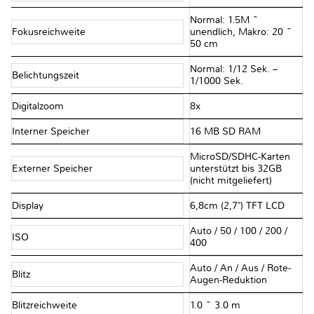
Normal: 1.5M ~
Fokusreichweite
unendlich, Makro: 20 ~
50 cm
Normal: 1/12 Sek. –
Belichtungszeit
1/1000 Sek.
Digitalzoom
8x
Interner Speicher
16 MB SD RAM
MicroSD/SDHC-Karten
Externer Speicher
unterstützt bis 32GB
(nicht mitgeliefert)
Display
6,8cm (2,7") TFT LCD
Auto / 50 / 100 / 200 /
ISO
400
Auto / An / Aus / Rote-
Blitz
Augen-Reduktion
Blitzreichweite
1.0 ~ 3.0 m