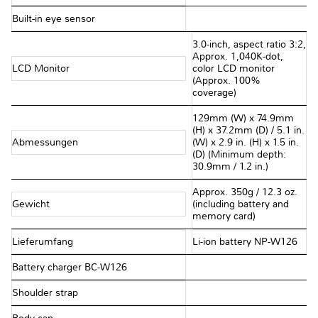
Built-in eye sensor
3.0-inch, aspect ratio 3:2,
Approx. 1,040K-dot,
LCD Monitor
color LCD monitor
(Approx. 100%
coverage)
129mm (W) x 74.9mm
(H) x 37.2mm (D) / 5.1 in.
Abmessungen
(W) x 2.9 in. (H) x 1.5 in.
(D) (Minimum depth:
30.9mm / 1.2 in.)
Approx. 350g / 12.3 oz.
Gewicht
(including battery and
memory card)
Lieferumfang
Li-ion battery NP-W126
Battery charger BC-W126
Shoulder strap