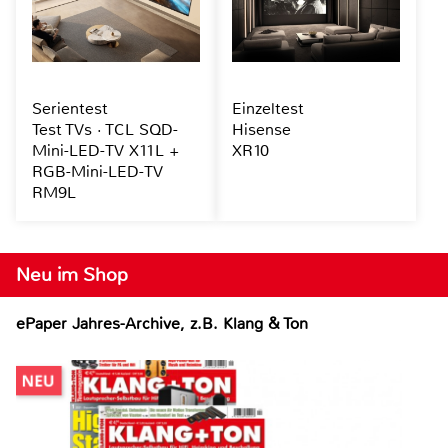
Serientest
Einzeltest
Test TVs · TCL SQD-
Hisense
Mini-LED-TV X11L +
XR10
RGB-Mini-LED-TV
RM9L
Neu im Shop
ePaper Jahres-Archive, z.B. Klang & Ton