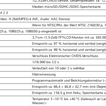
1/2,3-Zoll-CMOS-Sensor, Gesamtpixelzahl: ca. 12,
Medien microSD-/SDHC-/SDXC-Speicherkarte
f 2.3
Video: H.264/MPEG-4 AVC, Audio: AAC-Stereo)
Wenn für NTSC/PAL der Wert NTSC 2160/30 p, 108
 p, 1080/25 p, 1080/50 p eingestellt ist
3,7-cm- (1,5-Zoll)-TFT-LCD-Monitor mit ca. 345.0
Entspricht ca. 97 % horizontal und vertikal (vergl
Entspricht ca. 99 % horizontal und vertikal (vergl
Verschluss Elektronischer CMOS-Verschluss
1/16.000 bis 1/2 s
Vorlaufzeit von 10 oder 2 s wählbar
Matrixmessung
Programmautomatik und Belichtungskorrektur (–2
Entspricht ca. 66,4 × 46,8 × 42,7 mm (mit Objekt
Entspricht ca. 134,5 g (mit Akku, Speicherkarte 
Temperatur 3 –10 °C bis +40 °C (Gebrauch an Lan
Wasser) r