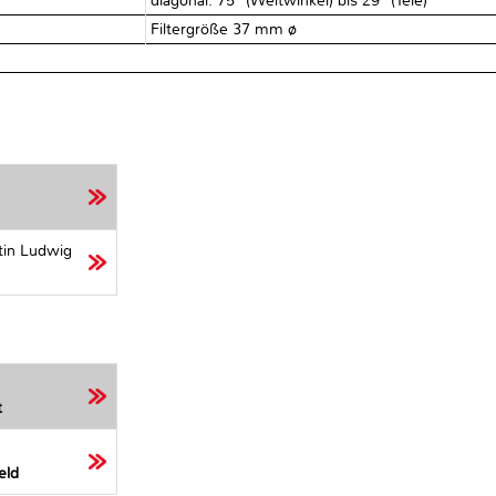
diagonal: 75° (Weitwinkel) bis 29° (Tele)
Filtergröße 37 mm ø
tin Ludwig
t
eld