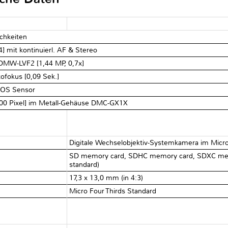
ichkeiten
] mit kontinuierl. AF & Stereo
 DMW-LVF2 [1,44 MP, 0,7x]
ofokus [0,09 Sek.]
 MOS Sensor
000 Pixel] im Metall-Gehäuse DMC-GX1X
Digitale Wechselobjektiv-Systemkamera im Micr
SD memory card, SDHC memory card, SDXC mem
standard)
17,3 x 13,0 mm (in 4:3)
Micro Four Thirds Standard