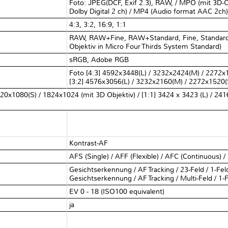
Foto: JPEG(DCF, Exif 2.3), RAW, / MPO (mit 3D-O
Dolby Digital 2 ch) / MP4 (Audio format AAC 2ch
4:3, 3:2, 16:9, 1:1
RAW, RAW+Fine, RAW+Standard, Fine, Standard
Objektiv in Micro Four Thirds System Standard)
sRGB, Adobe RGB
Foto [4:3] 4592x3448(L) / 3232x2424(M) / 2272x1
[3:2] 4576x3056(L) / 3232x2160(M) / 2272x1520(S
0x1080(S) / 1824x1024 (mit 3D Objektiv) / [1:1] 3424 x 3423 (L) / 2416
Kontrast-AF
AFS (Single) / AFF (Flexible) / AFC (Continuous) 
Gesichtserkennung / AF Tracking / 23-Feld / 1-Feld
Gesichtserkennung / AF Tracking / Multi-Feld / 1-F
EV 0 - 18 (ISO100 equivalent)
ja