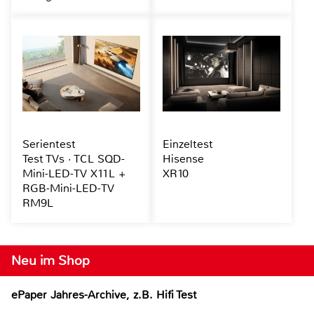
Serientest
Einzeltest
Test TVs · TCL SQD-
Hisense
Mini-LED-TV X11L +
XR10
RGB-Mini-LED-TV
RM9L
Neu im Shop
ePaper Jahres-Archive, z.B. Hifi Test