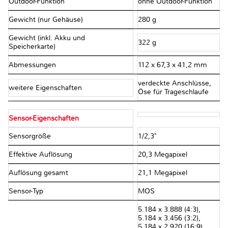
Outdoor-Funktion
ohne Outdoor-Funktion
Gewicht (nur Gehäuse)
280 g
Gewicht (inkl. Akku und
322 g
Speicherkarte)
Abmessungen
112 x 67,3 x 41,2 mm
verdeckte Anschlüsse,
weitere Eigenschaften
Öse für Trageschlaufe
Sensor-Eigenschaften
Sensorgröße
1/2,3"
Effektive Auflösung
20,3 Megapixel
Auflösung gesamt
21,1 Megapixel
Sensor-Typ
MOS
5.184 x 3.888 (4:3),
5.184 x 3.456 (3:2),
5.184 x 2.920 (16:9),