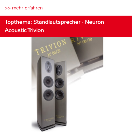
>> mehr erfahren
Topthema: Standlautsprecher · Neuron
Acoustic Trivion