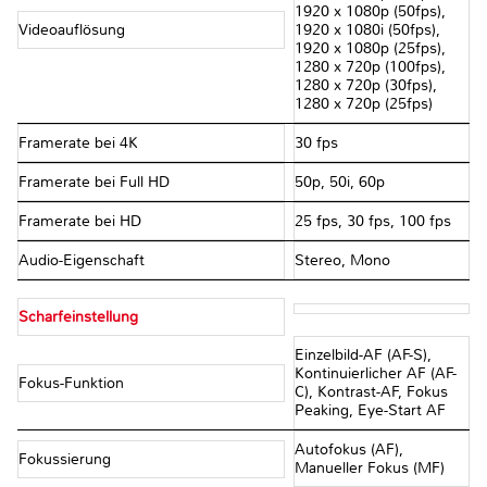
1920 x 1080p (50fps),
Videoauflösung
1920 x 1080i (50fps),
1920 x 1080p (25fps),
1280 x 720p (100fps),
1280 x 720p (30fps),
1280 x 720p (25fps)
Framerate bei 4K
30 fps
Framerate bei Full HD
50p, 50i, 60p
Framerate bei HD
25 fps, 30 fps, 100 fps
Audio-Eigenschaft
Stereo, Mono
Scharfeinstellung
Einzelbild-AF (AF-S),
Kontinuierlicher AF (AF-
Fokus-Funktion
C), Kontrast-AF, Fokus
Peaking, Eye-Start AF
Autofokus (AF),
Fokussierung
Manueller Fokus (MF)