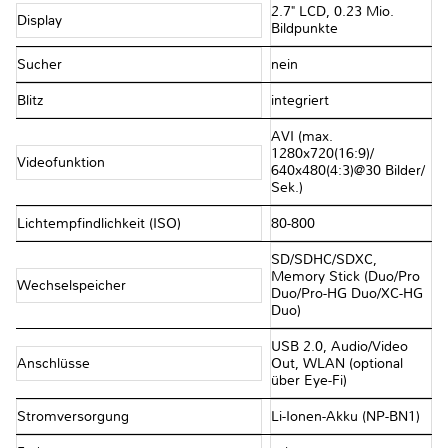
2.7" LCD, 0.23 Mio.
Display
Bildpunkte
Sucher
nein
Blitz
integriert
AVI (max.
1280x720(16:9)/​
Videofunktion
640x480(4:3)@30 Bilder/​
Sek.)
Lichtempfindlichkeit (ISO)
80-800
SD/​SDHC/​SDXC,
Memory Stick (Duo/​Pro
Wechselspeicher
Duo/​Pro-HG Duo/​XC-HG
Duo)
USB 2.0, Audio/​Video
Anschlüsse
Out, WLAN (optional
über Eye-Fi)
Stromversorgung
Li-Ionen-Akku (NP-BN1)