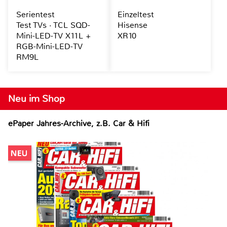
Serientest
Einzeltest
Test TVs · TCL SQD-
Hisense
Mini-LED-TV X11L +
XR10
RGB-Mini-LED-TV
RM9L
Neu im Shop
ePaper Jahres-Archive, z.B. Car & Hifi