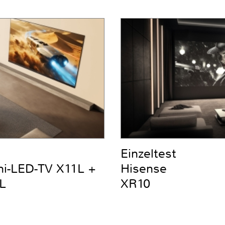
Einzeltest
ni-LED-TV X11L +
Hisense
L
XR10