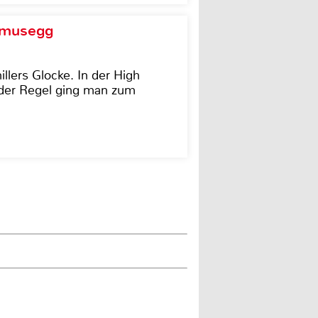
d musegg
illers Glocke. In der High
In der Regel ging man zum