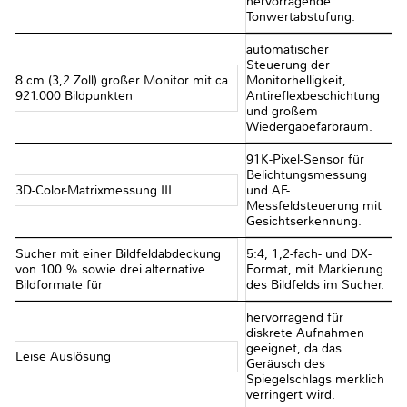
hervorragende
Tonwertabstufung.
automatischer
Steuerung der
8 cm (3,2 Zoll) großer Monitor mit ca.
Monitorhelligkeit,
921.000 Bildpunkten
Antireflexbeschichtung
und großem
Wiedergabefarbraum.
91K-Pixel-Sensor für
Belichtungsmessung
3D-Color-Matrixmessung III
und AF-
Messfeldsteuerung mit
Gesichtserkennung.
Sucher mit einer Bildfeldabdeckung
5:4, 1,2-fach- und DX-
von 100 % sowie drei alternative
Format, mit Markierung
Bildformate für
des Bildfelds im Sucher.
hervorragend für
diskrete Aufnahmen
geeignet, da das
Leise Auslösung
Geräusch des
Spiegelschlags merklich
verringert wird.