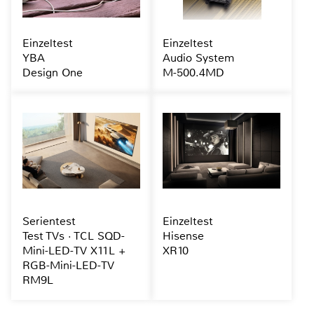
Einzeltest
Einzeltest
YBA
Audio System
Design One
M-500.4MD
Serientest
Einzeltest
Test TVs · TCL SQD-
Hisense
Mini-LED-TV X11L +
XR10
RGB-Mini-LED-TV
RM9L