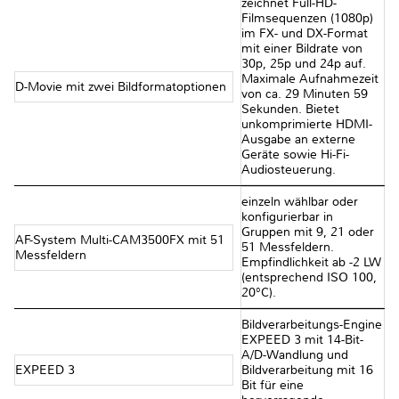
zeichnet Full-HD-
Filmsequenzen (1080p)
im FX- und DX-Format
mit einer Bildrate von
30p, 25p und 24p auf.
Maximale Aufnahmezeit
D-Movie mit zwei Bildformatoptionen
von ca. 29 Minuten 59
Sekunden. Bietet
unkomprimierte HDMI-
Ausgabe an externe
Geräte sowie Hi-Fi-
Audiosteuerung.
einzeln wählbar oder
konfigurierbar in
Gruppen mit 9, 21 oder
AF-System Multi-CAM3500FX mit 51
51 Messfeldern.
Messfeldern
Empfindlichkeit ab -2 LW
(entsprechend ISO 100,
20°C).
Bildverarbeitungs-Engine
EXPEED 3 mit 14-Bit-
A/D-Wandlung und
EXPEED 3
Bildverarbeitung mit 16
Bit für eine