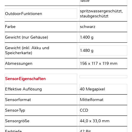
Taste
spritzwassergeschützt,
Outdoor-Funktionen
staubgeschützt
Farbe
schwarz
Gewicht (nur Gehäuse)
1.400 g
Gewicht (inkl. Akku und
1.480 g
Speicherkarte)
Abmessungen
156 x 117 x 119 mm
Sensor-Eigenschaften
Effektive Auflösung
40 Megapixel
Sensorformat
Mittelformat
Sensor-Typ
CCD
Sensorgröße
44,0 x 33,0 mm
Farbtiefe
42 Bit