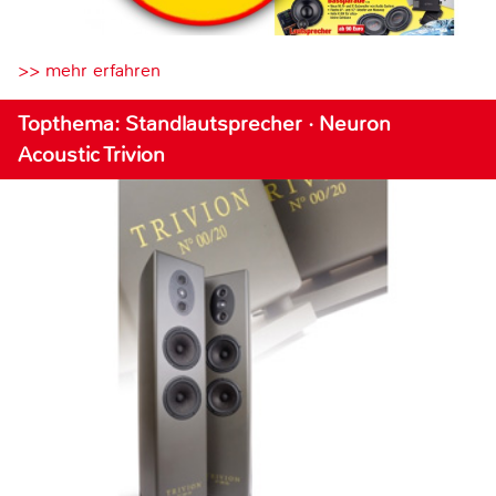
>> mehr erfahren
Topthema: Standlautsprecher · Neuron
Acoustic Trivion