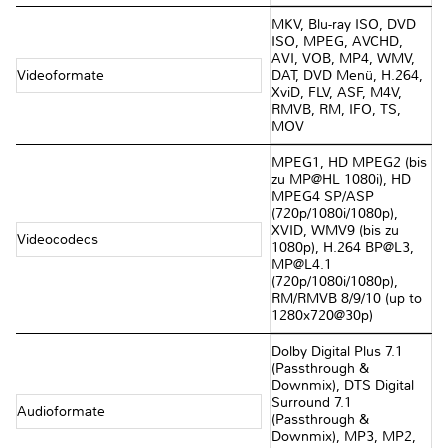
MKV, Blu-ray ISO, DVD
ISO, MPEG, AVCHD,
AVI, VOB, MP4, WMV,
Videoformate
DAT, DVD Menü, H.264,
XviD, FLV, ASF, M4V,
RMVB, RM, IFO, TS,
MOV
MPEG1, HD MPEG2 (bis
zu MP@HL 1080i), HD
MPEG4 SP/ASP
(720p/1080i/1080p),
XVID, WMV9 (bis zu
Videocodecs
1080p), H.264 BP@L3,
MP@L4.1
(720p/1080i/1080p),
RM/RMVB 8/9/10 (up to
1280x720@30p)
Dolby Digital Plus 7.1
(Passthrough &
Downmix), DTS Digital
Surround 7.1
Audioformate
(Passthrough &
Downmix), MP3, MP2,