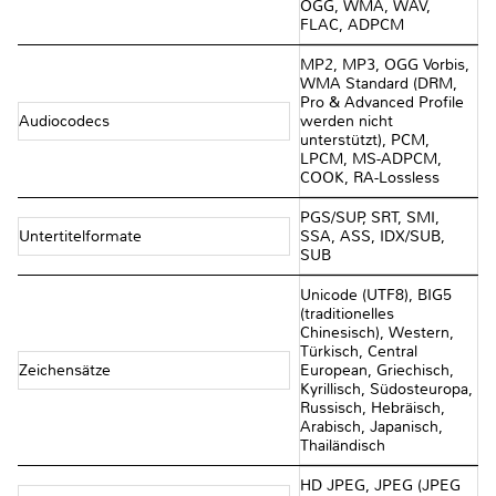
OGG, WMA, WAV,
FLAC, ADPCM
MP2, MP3, OGG Vorbis,
WMA Standard (DRM,
Pro & Advanced Profile
Audiocodecs
werden nicht
unterstützt), PCM,
LPCM, MS-ADPCM,
COOK, RA-Lossless
PGS/SUP, SRT, SMI,
Untertitelformate
SSA, ASS, IDX/SUB,
SUB
Unicode (UTF8), BIG5
(traditionelles
Chinesisch), Western,
Türkisch, Central
Zeichensätze
European, Griechisch,
Kyrillisch, Südosteuropa,
Russisch, Hebräisch,
Arabisch, Japanisch,
Thailändisch
HD JPEG, JPEG (JPEG