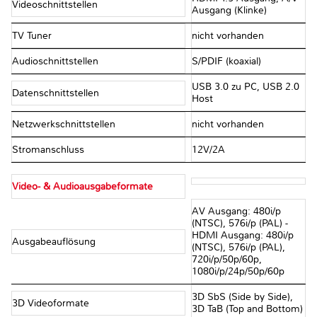
Videoschnittstellen
Ausgang (Klinke)
TV Tuner
nicht vorhanden
Audioschnittstellen
S/PDIF (koaxial)
USB 3.0 zu PC, USB 2.0
Datenschnittstellen
Host
Netzwerkschnittstellen
nicht vorhanden
Stromanschluss
12V/2A
Video- & Audioausgabeformate
AV Ausgang: 480i/p
(NTSC), 576i/p (PAL) -
HDMI Ausgang: 480i/p
Ausgabeauflösung
(NTSC), 576i/p (PAL),
720i/p/50p/60p,
1080i/p/24p/50p/60p
3D SbS (Side by Side),
3D Videoformate
3D TaB (Top and Bottom)