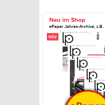
Neu im Shop
ePaper Jahres-Archive, z.B.