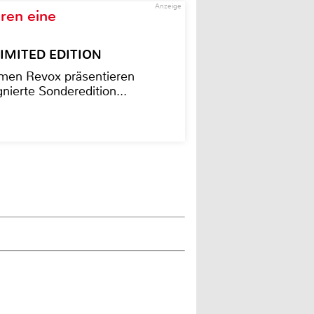
Anzeige
ren eine
– LIMITED EDITION
men Revox präsentieren
nierte Sonderedition...