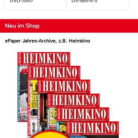
DVD-S557
DV-585-A-S
Neu im Shop
ePaper Jahres-Archive, z.B. Heimkino