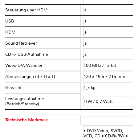
Steuerung über HDMI
ja
USB
ja
HDMI
ja
Sound Retriever
ja
CD -> USB-Aufnahme
ja
Video-D/A-Wandler
108 MHz / 12-Bit
Abmessungen (B x H x T)
420 x 49,5 x 215 mm
Gewicht
1,7 kg
Leistungsaufnahme
11W / 0,7 Watt
(Betrieb/Standby)
Technische Merkmale
• DVD-Video, SVCD,
VCD, CD • CD-R/-RW •