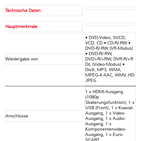
Technische Daten
Hauptmerkmale
• DVD-Video, SVCD,
VCD, CD • CD-R/-RW •
DVD-R/-RW (VR-Modus)
• DVD-R/-RW,
Wiedergabe von
DVD+R/+RW, DVR-R/+R
DL (Video-Modus) •
DivX, MP3, WMA,
MPEG-4 AAC, WMV, HD
JPEG
1 x HDMI-Ausgang
(1080p
Skalierungsfunktion), 1 x
USB (Front), 1 x Koaxial-
Ausgang, 1 x Video-
Anschlüsse
Ausgang, 1 x Audio-
Ausgang, 1 x
Komponentenvideo-
Ausgang, 1 x Euro-
SCART