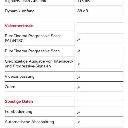
Signal/Rausch-Abstand
115 dB
Dynamikumfang
88 dB
Videomerkmale
PureCinema Progressive Scan:
ja
PAL/NTSC
PureCinema Progressive Scan
ja
Gleichzeitige Ausgabe von Interlaced-
ja
und Progressive-Signalen
Videoanpassung
ja
Zoom
ja
Sonstige Daten
Fernbedienung
ja
Automatische Abschaltung
ja