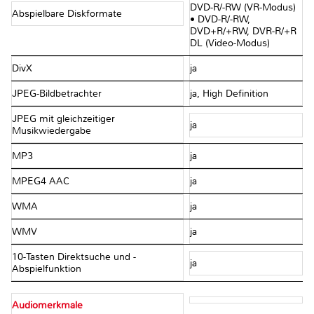
DVD-R/-RW (VR-Modus)
Abspielbare Diskformate
• DVD-R/-RW,
DVD+R/+RW, DVR-R/+R
DL (Video-Modus)
DivX
ja
JPEG-Bildbetrachter
ja, High Definition
JPEG mit gleichzeitiger
ja
Musikwiedergabe
MP3
ja
MPEG4 AAC
ja
WMA
ja
WMV
ja
10-Tasten Direktsuche und -
ja
Abspielfunktion
Audiomerkmale