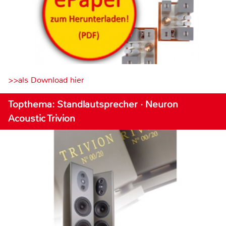
>>als Download hier
Topthema: Standlautsprecher · Neuron
Acoustic Trivion