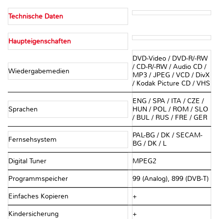
Technische Daten
Haupteigenschaften
DVD-Video / DVD-R/-RW
/ CD-R/-RW / Audio CD /
Wiedergabemedien
MP3 / JPEG / VCD / DivX
/ Kodak Picture CD / VHS
ENG / SPA / ITA / CZE /
Sprachen
HUN / POL / ROM / SLO
/ BUL / RUS / FRE / GER
PAL-BG / DK / SECAM-
Fernsehsystem
BG / DK / L
Digital Tuner
MPEG2
Programmspeicher
99 (Analog), 899 (DVB-T)
Einfaches Kopieren
+
Kindersicherung
+