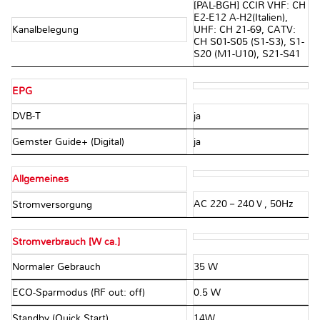
[PAL-BGH] CCIR VHF: CH
E2-E12 A-H2(Italien),
Kanalbelegung
UHF: CH 21-69, CATV:
CH S01-S05 (S1-S3), S1-
S20 (M1-U10), S21-S41
EPG
DVB-T
ja
Gemster Guide+ (Digital)
ja
Allgemeines
AC 220－240Ｖ, 50Hz
Stromversorgung
Stromverbrauch [W ca.]
Normaler Gebrauch
35 W
ECO-Sparmodus (RF out: off)
0.5 W
Standby (Quick Start)
14W