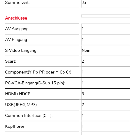
Sommerzeit:
Ja
Anschlüsse
AV-Ausgang:
1
AV-Eingang:
1
S-Video Eingang:
Nein
Scart:
2
Component(Y Pb PR oder Y Cb Cr):
1
PC-VGA-Eingang(D-Sub 15 pin):
1
HDMI+HDCP:
3
USB(JPEG,MP3):
2
Common Interface (CI+):
1
Kopfhörer:
1