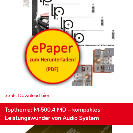
>>als Download hier
Topthema: M-500.4 MD – kompaktes
Leistungswunder von Audio System