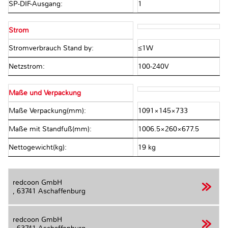
SP-DIF-Ausgang:
1
Strom
Stromverbrauch Stand by:
≤1W
Netzstrom:
100-240V
Maße und Verpackung
Maße Verpackung(mm):
1091×145×733
Maße mit Standfuß(mm):
1006.5×260×677.5
Nettogewicht(kg):
19 kg
redcoon GmbH
,
63741 Aschaffenburg
redcoon GmbH