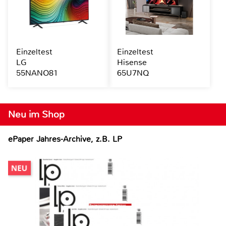
Einzeltest
Einzeltest
LG
Hisense
55NANO81
65U7NQ
Neu im Shop
ePaper Jahres-Archive, z.B. LP