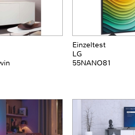
Einzeltest
LG
win
55NANO81