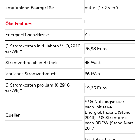
empfohlene Raumgröße
mittel (15-25 m²)
Öko-Features
Energieeffizienzklasse
A+
Ø Stromkosten in 4 Jahren** (0,2916
76,98 Euro
€/kWh)*
Stromverbrauch in Betrieb
45 Watt
jährlicher Stromverbrauch
66 kWh
Ø Stromkosten pro Jahr (0,2916
19,25 Euro
€/kWh)*
**Ø Nutzungsdauer
nach Initiative
EnergieEffizienz (Stand
Quellen
2013), *Ø Strompreis
nach BDEW (Stand März
2017)
Der tatsächliche