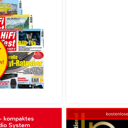
kostenlos
– kompaktes
dio System