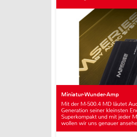
Miniatur-Wunder-Amp
Mit der M-500.4 MD läutet Au
Generation seiner kleinsten En
Superkompakt und mit jeder M
wollen wir uns genauer ansehe