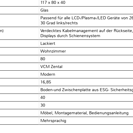
117 x 80 x 40
Glas
Passend für alle LCD-/Plasma-/LED Geräte von 26
30 Grad links/rechts
en)
Verdecktes Kabelmanagement auf der Rückseite,
Displays durch Schienensystem
Lackiert
Wohnzimmer
80
VCM Zental
Modern
16,85
Boden-und Zwischenplatte aus ESG- Sicherheitsg
40
30
Möbel, Montagematerial, Bedienungsanleitung
Mehrsprachig