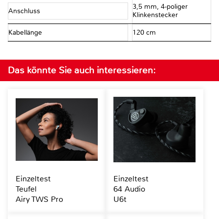
3,5 mm, 4-poliger
Anschluss
Klinkenstecker
Kabellänge
120 cm
Das könnte Sie auch interessieren:
Einzeltest
Einzeltest
Teufel
64 Audio
Airy TWS Pro
U6t