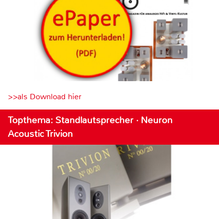
>>als Download hier
Topthema: Standlautsprecher · Neuron
Acoustic Trivion