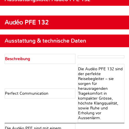
Audéo PFE 132
Ausstattung & technische Daten
Beschreibung
Die Audéo PFE 132 sind
der perfekte
Reisebegleiter – sie
sorgen für
herausragenden
Perfect Communication
Tragekomfort in
kompakter Grösse,
höchste Klangqualität,
sowie Ruhe und
Erholung vor
Aussenlärm.
Die Audéo PFE sind mit einem