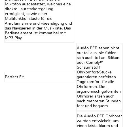
Mikrofon ausgestattet, welches eine
direkte Lautstärkeregelung
ermöglicht, sowie einer
Multifunktionstaste für die
Anrufannahme und –beendigung und
das Navigieren in der Musikliste. Das
Bedienelement ist kompatibel mit
MP3 Play
Audéo PFE sehen nicht
nur toll aus, sie fühlen
sich auch toll an. Silikon
oder Comply™
Schaumstoff
Ohrkomfort-Stücke
Perfect Fit
garantieren perfekten
Tragekomfort für alle
Ohrformen. Die
ergonomisch geformten
Ohrhörer sitzen auch
nach mehreren Stunden
fest und bequem
Die Audéo PFE Ohrhörer
wurden entwickelt, um
einen kristallklaren und