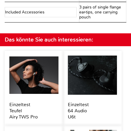
3 pairs of single flange
Included Accessories
ear-tips, one carrying
pouch
Das könnte Sie auch interessieren:
Einzeltest
Einzeltest
Teufel
64 Audio
Airy TWS Pro
U6t