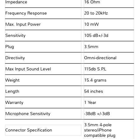
Impedance
16 Ohm
Frequency Response
20 to 20kHz
Max. Input Power
10 mW
Sensitivity
105 dB+/-3d
Plug
3.5mm
Directivity
Omni-directional
Max Input Sound Level
115db S.P.L
Weight
15.4 grams
Length
54 inches
Warranty
1 Year
Microphone Sensitivity
-38dB +/-3dB
3.5mm 4-pole
Connector Specification
stereo/iPhone
compatible plug