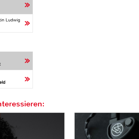
tin Ludwig
t
eld
teressieren: