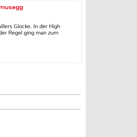
d musegg
illers Glocke. In der High
In der Regel ging man zum