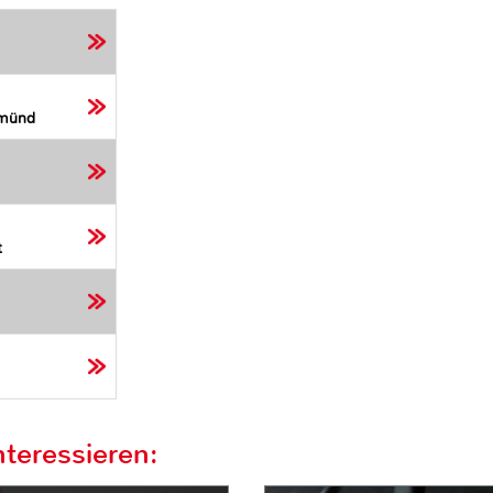
Gmünd
t
teressieren: