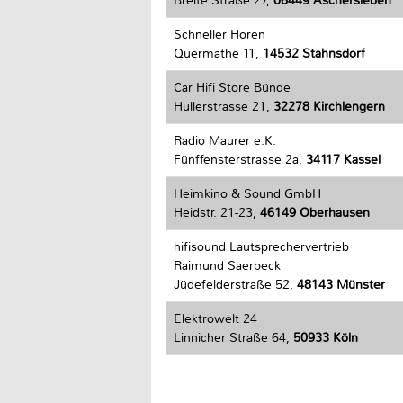
Breite Straße 27,
06449 Aschersleben
Schneller Hören
Quermathe 11,
14532 Stahnsdorf
Car Hifi Store Bünde
Hüllerstrasse 21,
32278 Kirchlengern
Radio Maurer e.K.
Fünffensterstrasse 2a,
34117 Kassel
Heimkino & Sound GmbH
Heidstr. 21-23,
46149 Oberhausen
hifisound Lautsprechervertrieb
Raimund Saerbeck
Jüdefelderstraße 52,
48143 Münster
Elektrowelt 24
Linnicher Straße 64,
50933 Köln