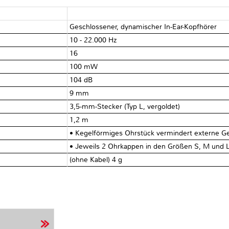
Geschlossener, dynamischer In-Ear-Kopfhörer
10 - 22.000 Hz
16 Ω
100 mW
104 dB
9 mm
3,5-mm-Stecker (Typ L, vergoldet)
1,2 m
• Kegelförmiges Ohrstück vermindert externe G
• Jeweils 2 Ohrkappen in den Größen S, M und L 
(ohne Kabel) 4 g