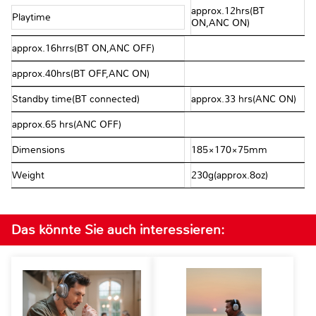
approx.12hrs(BT
Playtime
ON,ANC ON)
approx.16hrrs(BT ON,ANC OFF)
approx.40hrs(BT OFF,ANC ON)
Standby time(BT connected)
approx.33 hrs(ANC ON)
approx.65 hrs(ANC OFF)
Dimensions
185×170×75mm
Weight
230g(approx.8oz)
Das könnte Sie auch interessieren: