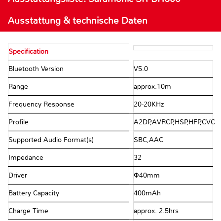
Ausstattung & technische Daten
Specification
Bluetooth Version
V5.0
Range
approx.10m
Frequency Response
20-20KHz
Profile
A2DP,AVRCP,HSP,HFP,CVC
Supported Audio Format(s)
SBC,AAC
Impedance
32Ω
Driver
Ф40mm
Battery Capacity
400mAh
Charge Time
approx. 2.5hrs