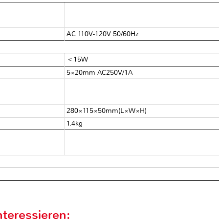
AC 110V-120V 50/60Hz
＜15W
5×20mm AC250V/1A
280×115×50mm(L×W×H)
1.4kg
teressieren: