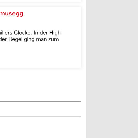
d musegg
illers Glocke. In der High
In der Regel ging man zum