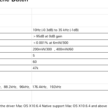
10Hz (-0.3dB) to 35 kHz (-1dB)
＞95dB at 0dB gain
＜0.001% at 6mW/300Ω
200mW/300Ω, 400mW/60Ω
5Ω
60Ω
47kΩ
8kHz、88.2kHz、96kHz、176.4kHz、192kHz
l the driver Mac OS X10.6.4 Native support Mac OS X10.6.4 and above