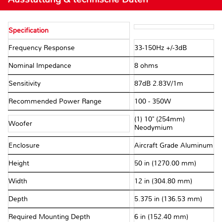
Specification
Frequency Response
33-150Hz +/-3dB
Nominal Impedance
8 ohms
Sensitivity
87dB 2.83V/1m
Recommended Power Range
100 - 350W
(1) 10" (254mm)
Woofer
Neodymium
Enclosure
Aircraft Grade Aluminum
Height
50 in (1270.00 mm)
Width
12 in (304.80 mm)
Depth
5.375 in (136.53 mm)
Required Mounting Depth
6 in (152.40 mm)