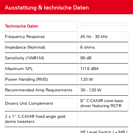
Ausstattung & technische Daten
Technische Daten
Frequency Response
45 Hz - 30 kHz
Impedance (Nominal)
6 ohms
Sensitivity (1W@1M)
90 dB
Maximum SPL
111.6 dBA
Power Handling (RMS)
120 W
Recommended Amp Requirements
30 - 120 W
8” C-CAM® cone bass
Drivers Unit Complement
driver featuring RST®
2 x 1” C-CAM® fixed angle gold
dome tweeters
HF Level Switch ( +3dB /