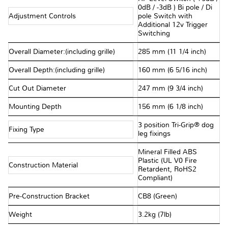
0dB / -3dB ) Bi pole / Di
Adjustment Controls
pole Switch with
Additional 12v Trigger
Switching
Overall Diameter:(including grille)
285 mm (11 1/4 inch)
Overall Depth:(including grille)
160 mm (6 5/16 inch)
Cut Out Diameter
247 mm (9 3/4 inch)
Mounting Depth
156 mm (6 1/8 inch)
3 position Tri-Grip® dog
Fixing Type
leg fixings
Mineral Filled ABS
Plastic (UL V0 Fire
Construction Material
Retardent, RoHS2
Compliant)
Pre-Construction Bracket
CB8 (Green)
Weight
3.2kg (7lb)