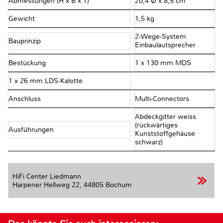
Abmessungen (H x B x T)
20,4 Ø x 8,5 cm
Gewicht
1,5 kg
2-Wege-System
Bauprinzip
Einbaulautsprecher
Bestückung
1 x 130 mm MDS
1 x 26 mm LDS-Kalotte
Anschluss
Multi-Connectors
Abdeckgitter weiss
(rückwärtiges
Ausführungen
Kunststoffgehäuse
schwarz)
HiFi Center Liedmann
Harpener Hellweg 22,
44805 Bochum