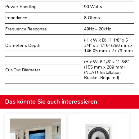
Power Handling
90 Watts
Impedance
8 Ohms
Frequency Response
49Hz – 20kHz
(H x W x D) 11 1/8" x 5
Diameter x Depth
3/4" x 3 1/16" (280 mm x
146.05 mm x 77.79 mm)
(H x W) 6 1/8" x 11 3/8"
(155 mm x 289 mm)
Cut-Out Diameter
(NEAT! Installation
Bracket Required)
Das könnte Sie auch interessieren: