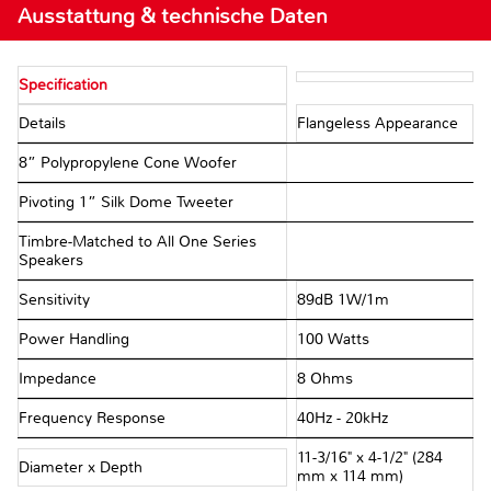
Ausstattung & technische Daten
Specification
Details
Flangeless Appearance
8” Polypropylene Cone Woofer
Pivoting 1” Silk Dome Tweeter
Timbre-Matched to All One Series
Speakers
Sensitivity
89dB 1W/1m
Power Handling
100 Watts
Impedance
8 Ohms
Frequency Response
40Hz - 20kHz
11-3/16" x 4-1/2" (284
Diameter x Depth
mm x 114 mm)