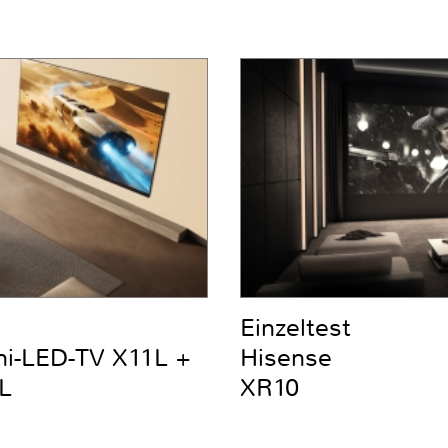
Einzeltest
ni-LED-TV X11L +
Hisense
L
XR10