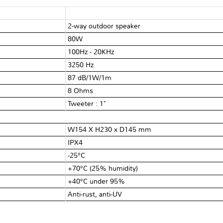
2-way outdoor speaker
80W
100Hz - 20KHz
3250 Hz
87 dB/1W/1m
8 Ohms
Tweeter : 1"
W154 X H230 x D145 mm
IPX4
-25°C
+70°C (25% humidity)
+40°C under 95%
Anti-rust, anti-UV