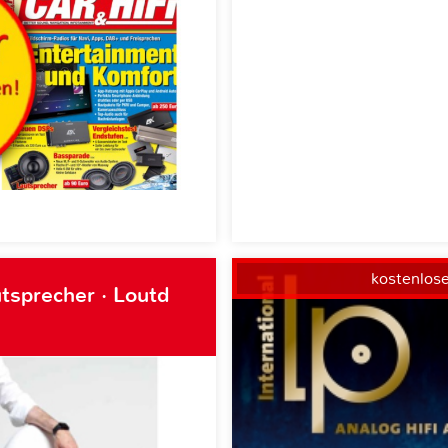
kostenlos
tsprecher · Loutd