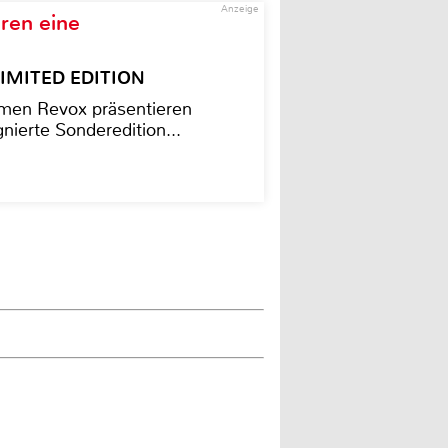
Anzeige
ren eine
– LIMITED EDITION
men Revox präsentieren
nierte Sonderedition...