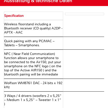
Ausstattung & technische Daten
Specification
Wireless floorstand including a
Bluetooth receiver (CD quality) A2DP -
APTX - AAC
Quick pairing with any PC/MAC –
Tablets – Smartphones.
NFC ( Near Field Communication)
function allows your smartphone to
be connected to the Air150, put your
smartphone on the NFC logo ( on the
top of the Active AIR150 ) and the
bluetooth pairing will be immediate
Wolfson WM8761 DAC - 24 bits x 192
kHz
3 Ways / 4 drivers (woofers 2 x 5,25“
– Medium 1 x 5,25“ – Tweeter 1 x 1“
)