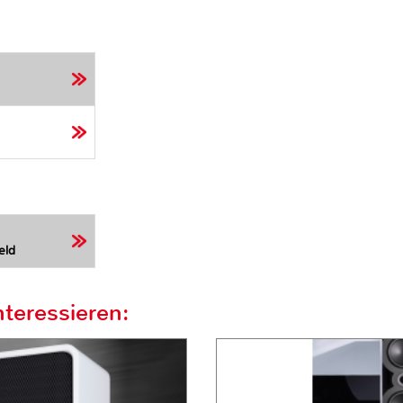
eld
teressieren: