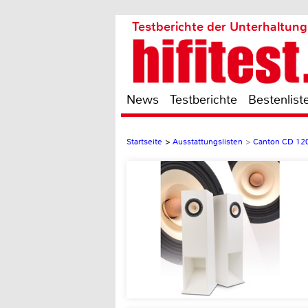
Testberichte der Unterhaltung
News
Testberichte
Bestenlist
Startseite
>
Ausstattungslisten
>
Canton CD 12