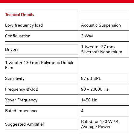
Tecnical Details
Low frequency load
Acoustic Suspension
Configuration
2 Way
1 tweeter 27 mm
Drivers
Silversoft Neodimium
1 woofer 130 mm Polymeric Double
Flex
Sensitivity
87 dB SPL
Frequency @-3dB
90 – 20000 Hz
Xover Frequency
1450 Hz
Rated Impedance
4 Ω
Rated for 120 W / 4Ω
Suggested Amplifier
Average Power