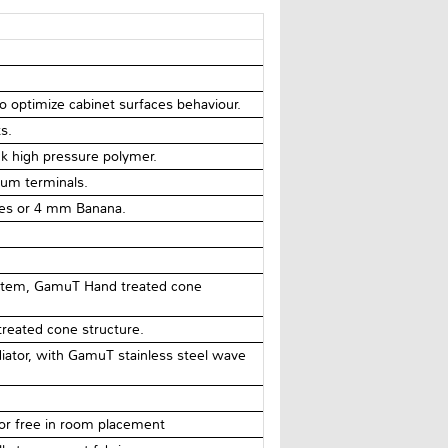
o optimize cabinet surfaces behaviour.
s.
k high pressure polymer.
um terminals.
es or 4 mm Banana.
ystem, GamuT Hand treated cone
reated cone structure.
iator, with GamuT stainless steel wave
for free in room placement