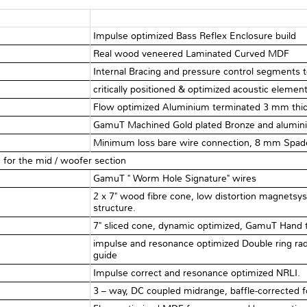
Impulse optimized Bass Reflex Enclosure build
Real wood veneered Laminated Curved MDF
Internal Bracing and pressure control segments t
critically positioned & optimized acoustic element
Flow optimized Aluminium terminated 3 mm thic
GamuT Machined Gold plated Bronze and alumini
Minimum loss bare wire connection, 8 mm Spad
 for the mid / woofer section
GamuT " Worm Hole Signature" wires
2 x 7" wood fibre cone, low distortion magnets
structure.
7" sliced cone, dynamic optimized, GamuT Hand t
impulse and resonance optimized Double ring rad
guide
Impulse correct and resonance optimized NRLI.
3 – way, DC coupled midrange, baffle-corrected 