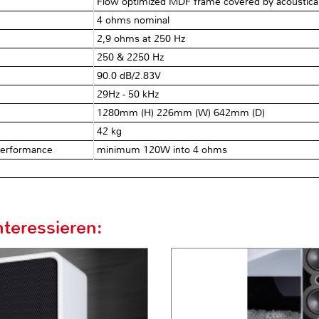
Flow optimized MDF frame covered by acousticall
4 ohms nominal
2,9 ohms at 250 Hz
250 & 2250 Hz
90.0 dB/2.83V
29Hz - 50 kHz
1280mm (H) 226mm (W) 642mm (D)
42 kg
performance
minimum 120W into 4 ohms
teressieren: