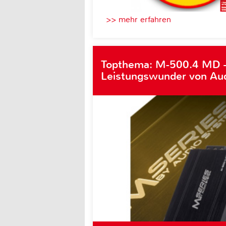
>> mehr erfahren
Topthema: M-500.4 MD 
Leistungswunder von Au