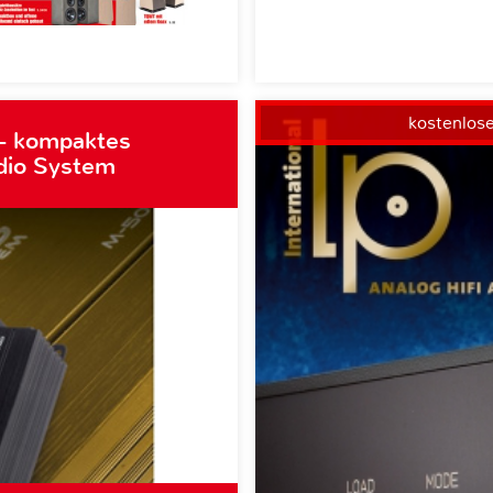
kostenlos
– kompaktes
dio System