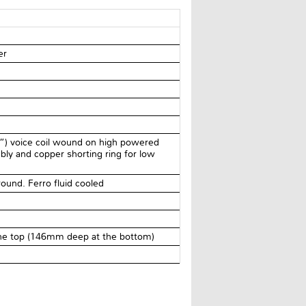
er
”) voice coil wound on high powered
ly and copper shorting ring for low
ound. Ferro fluid cooled
e top (146mm deep at the bottom)