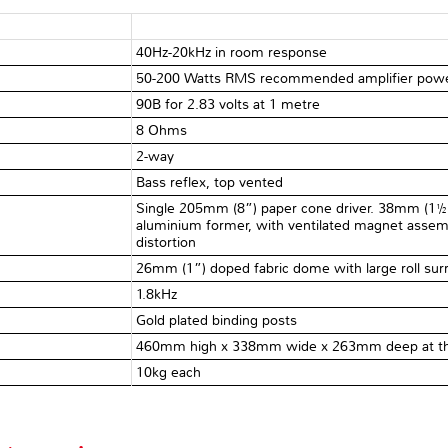
40Hz-20kHz in room response
50-200 Watts RMS recommended amplifier pow
90B for 2.83 volts at 1 metre
8 Ohms
2-way
Bass reflex, top vented
Single 205mm (8”) paper cone driver. 38mm (1½
aluminium former, with ventilated magnet assemb
distortion
26mm (1”) doped fabric dome with large roll surr
1.8kHz
Gold plated binding posts
460mm high x 338mm wide x 263mm deep at th
10kg each